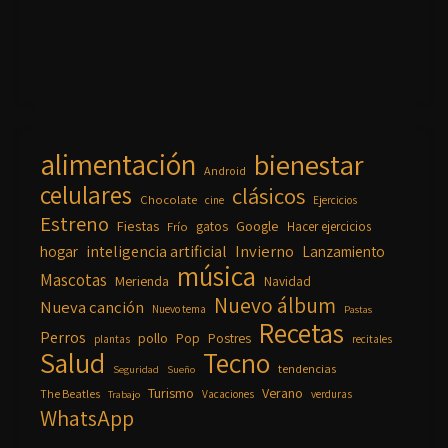
alimentación
bienestar
Android
celulares
clásicos
Chocolate
cine
Ejercicios
Estreno
Fiestas
Google
gatos
Frío
Hacer ejercicios
inteligencia artificial
Invierno
hogar
Lanzamiento
música
Mascotas
Merienda
Navidad
Nuevo álbum
Nueva canción
Nuevo tema
Pastas
Recetas
Perros
pollo
Pop
Postres
plantas
recitales
Salud
Tecno
tendencias
Seguridad
Sueño
Turismo
Verano
The Beatles
Vacaciones
verduras
Trabajo
WhatsApp