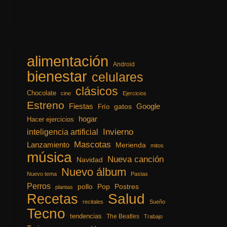
alimentación
Android
bienestar
celulares
clásicos
Chocolate
cine
Ejercicios
Estreno
Fiestas
Google
gatos
Frío
hogar
Hacer ejercicios
inteligencia artificial
Invierno
Mascotas
Lanzamiento
Merienda
mitos
música
Nueva canción
Navidad
Nuevo álbum
Nuevo tema
Pastas
Perros
pollo
Pop
Postres
plantas
Recetas
Salud
recitales
Sueño
Tecno
tendencias
The Beatles
Trabajo