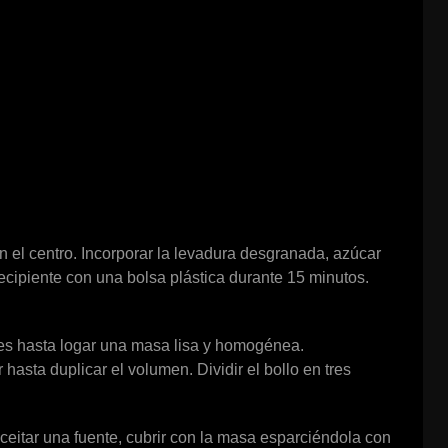
en el centro. Incorporar la levadura desgranada, azúcar
 recipiente con una bolsa plástica durante 15 minutos.
ntes hasta logar una masa lisa y homogénea.
hasta duplicar el volumen. Dividir el bollo en tres
eitar una fuente, cubrir con la masa esparciéndola con