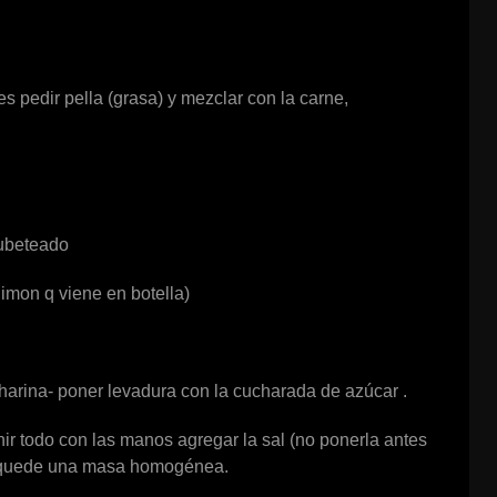
s pedir pella (grasa) y mezclar con la carne,
cubeteado
imon q viene en botella)
harina- poner levadura con la cucharada de azúcar .
unir todo con las manos agregar la sal (no ponerla antes
e quede una masa homogénea.