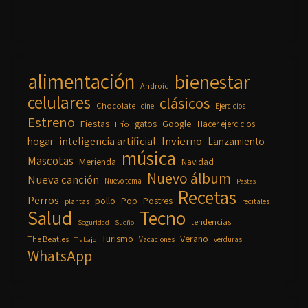
alimentación
bienestar
Android
celulares
clásicos
Chocolate
cine
Ejercicios
Estreno
Fiestas
Google
gatos
Frío
Hacer ejercicios
inteligencia artificial
Invierno
hogar
Lanzamiento
música
Mascotas
Merienda
Navidad
Nuevo álbum
Nueva canción
Nuevo tema
Pastas
Recetas
Perros
pollo
Pop
Postres
plantas
recitales
Salud
Tecno
tendencias
Seguridad
Sueño
Turismo
Verano
The Beatles
Vacaciones
verduras
Trabajo
WhatsApp