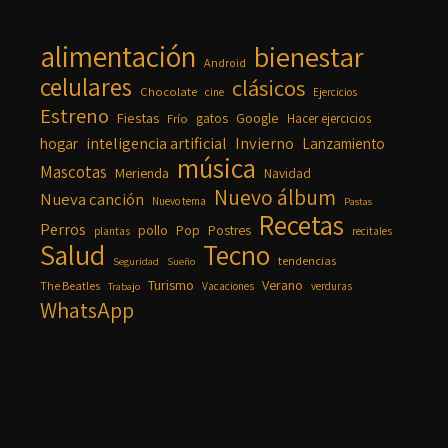
alimentación
bienestar
Android
celulares
clásicos
Chocolate
cine
Ejercicios
Estreno
Fiestas
Google
gatos
Frío
Hacer ejercicios
inteligencia artificial
Invierno
hogar
Lanzamiento
música
Mascotas
Merienda
Navidad
Nuevo álbum
Nueva canción
Nuevo tema
Pastas
Recetas
Perros
pollo
Pop
Postres
plantas
recitales
Salud
Tecno
tendencias
Seguridad
Sueño
Turismo
Verano
The Beatles
Vacaciones
verduras
Trabajo
WhatsApp