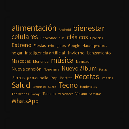
alimentación
bienestar
Android
celulares
clásicos
Chocolate
cine
Ejercicios
Estreno
Fiestas
Google
gatos
Frío
Hacer ejercicios
inteligencia artificial
Invierno
hogar
Lanzamiento
música
Mascotas
Merienda
Navidad
Nuevo álbum
Nueva canción
Nuevo tema
Pastas
Recetas
Perros
pollo
Pop
Postres
plantas
recitales
Salud
Tecno
tendencias
Seguridad
Sueño
Turismo
Verano
The Beatles
Vacaciones
verduras
Trabajo
WhatsApp