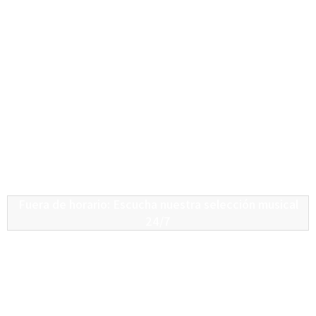
Fuera de horario: Escucha nuestra selección musical
24/7