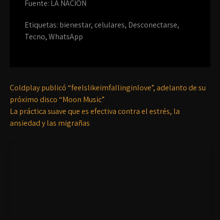
Fuente: LA NACIÓN
Etiquetas:
bienestar
,
celulares
,
Desconectarse
,
Tecno
,
WhatsApp
Coldplay publicó “feelslikeimfallinginlove”, adelanto de su
próximo disco “Moon Music”
La práctica suave que es efectiva contra el estrés, la
ansiedad y las migrañas