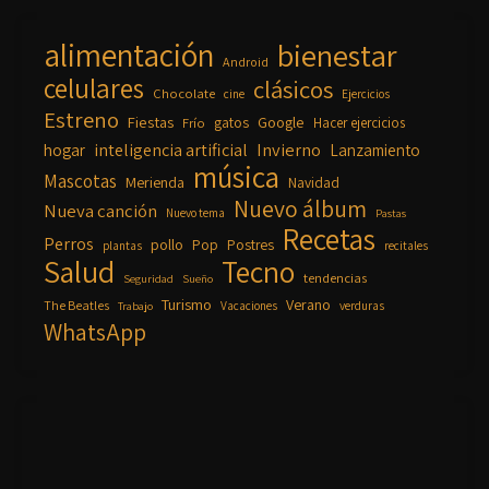
alimentación
bienestar
Android
celulares
clásicos
Chocolate
cine
Ejercicios
Estreno
Fiestas
Google
gatos
Frío
Hacer ejercicios
inteligencia artificial
Invierno
hogar
Lanzamiento
música
Mascotas
Merienda
Navidad
Nuevo álbum
Nueva canción
Nuevo tema
Pastas
Recetas
Perros
pollo
Pop
Postres
plantas
recitales
Salud
Tecno
tendencias
Seguridad
Sueño
Turismo
Verano
The Beatles
Vacaciones
verduras
Trabajo
WhatsApp