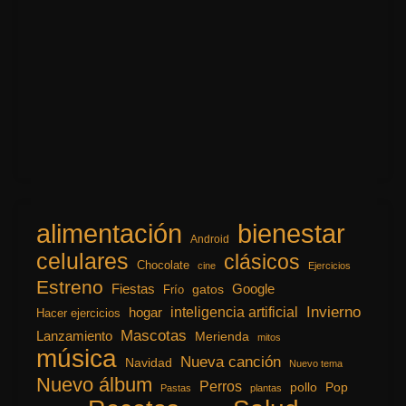
alimentación
bienestar
Android
celulares
clásicos
Chocolate
cine
Ejercicios
Estreno
Fiestas
Google
gatos
Frío
inteligencia artificial
Invierno
hogar
Hacer ejercicios
Mascotas
Lanzamiento
Merienda
mitos
música
Nueva canción
Navidad
Nuevo tema
Nuevo álbum
Perros
pollo
Pop
Pastas
plantas