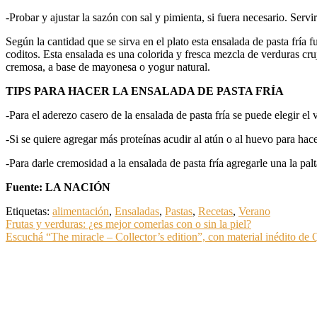
-Probar y ajustar la sazón con sal y pimienta, si fuera necesario. Servi
Según la cantidad que se sirva en el plato esta ensalada de pasta fría 
coditos. Esta ensalada es una colorida y fresca mezcla de verduras cr
cremosa, a base de mayonesa o yogur natural.
TIPS PARA HACER LA ENSALADA DE PASTA FRÍA
-Para el aderezo casero de la ensalada de pasta fría se puede elegir el
-Si se quiere agregar más proteínas acudir al atún o al huevo para hac
-Para darle cremosidad a la ensalada de pasta fría agregarle una la pal
Fuente: LA NACIÓN
Etiquetas:
alimentación
,
Ensaladas
,
Pastas
,
Recetas
,
Verano
Frutas y verduras: ¿es mejor comerlas con o sin la piel?
Escuchá “The miracle – Collector’s edition”, con material inédito de