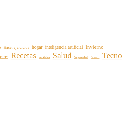
Invierno
hogar
inteligencia artificial
e
Hacer ejercicios
Salud
Tecno
Recetas
stres
recitales
Seguridad
Sueño