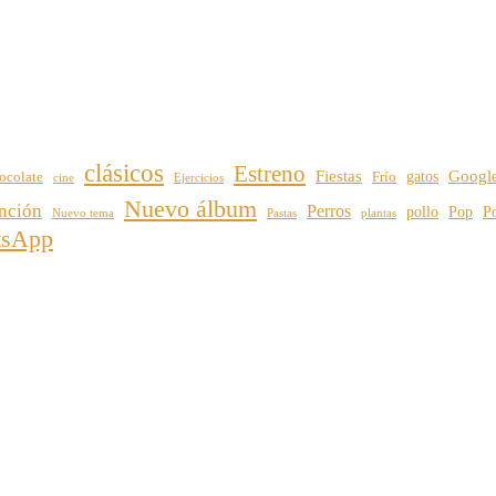
clásicos
Estreno
Fiestas
Googl
gatos
ocolate
Frío
cine
Ejercicios
Nuevo álbum
nción
Perros
pollo
Pop
Po
Nuevo tema
plantas
Pastas
tsApp