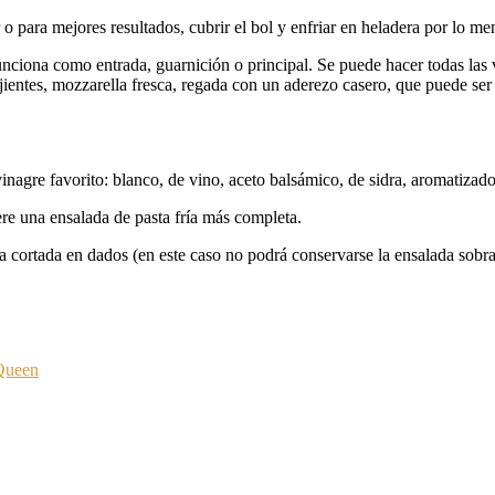
r o para mejores resultados, cubrir el bol y enfriar en heladera por lo m
funciona como entrada, guarnición o principal. Se puede hacer todas las 
ujientes, mozzarella fresca, regada con un aderezo casero, que puede ser
 vinagre favorito: blanco, de vino, aceto balsámico, de sidra, aromatizado
ere una ensalada de pasta fría más completa.
ta cortada en dados (en este caso no podrá conservarse la ensalada sobra
 Queen