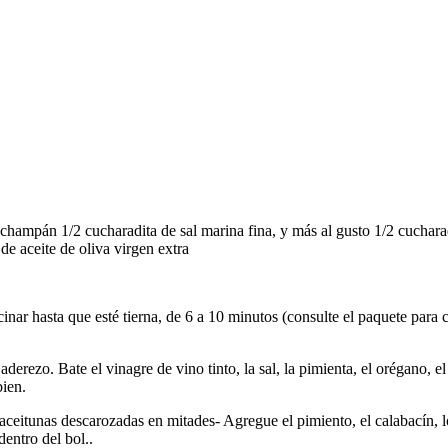
e champán 1/2 cucharadita de sal marina fina, y más al gusto 1/2 cuchar
de aceite de oliva virgen extra
cinar hasta que esté tierna, de 6 a 10 minutos (consulte el paquete par
derezo. Bate el vinagre de vino tinto, la sal, la pimienta, el orégano, el
bien.
 aceitunas descarozadas en mitades- Agregue el pimiento, el calabacín, lo
dentro del bol..