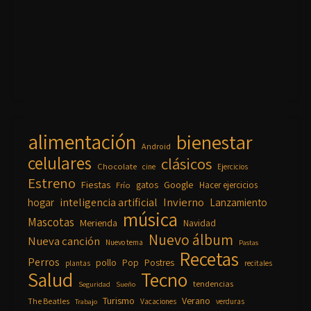
alimentación
bienestar
Android
celulares
clásicos
Chocolate
cine
Ejercicios
Estreno
Fiestas
Google
gatos
Frío
Hacer ejercicios
inteligencia artificial
Invierno
hogar
Lanzamiento
música
Mascotas
Merienda
Navidad
Nuevo álbum
Nueva canción
Nuevo tema
Pastas
Recetas
Perros
pollo
Pop
Postres
plantas
recitales
Salud
Tecno
tendencias
Seguridad
Sueño
Turismo
Verano
The Beatles
Vacaciones
verduras
Trabajo