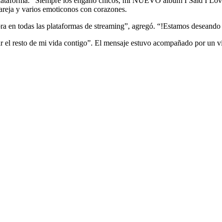
 plataforma. “Siempre los engaño chicos, mi NUEVO álbum I Said I Lov
pareja y varios emoticonos con corazones.
a en todas las plataformas de streaming”, agregó. “!Estamos deseando de
r el resto de mi vida contigo”. El mensaje estuvo acompañado por un v