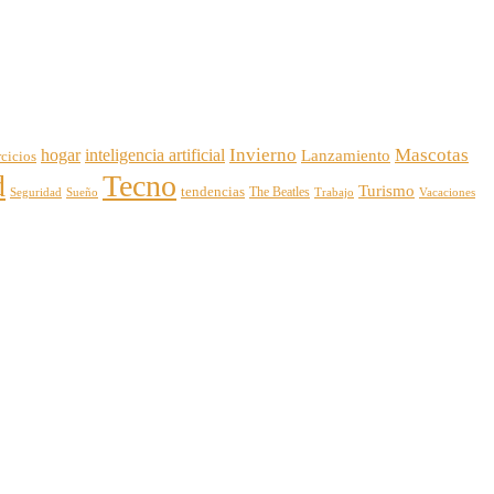
Invierno
Mascotas
hogar
inteligencia artificial
Lanzamiento
rcicios
d
Tecno
Turismo
tendencias
The Beatles
Vacaciones
Seguridad
Sueño
Trabajo