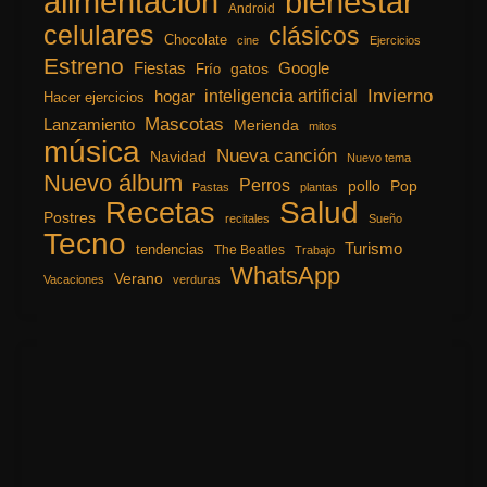
alimentación
bienestar
Android
celulares
clásicos
Chocolate
cine
Ejercicios
Estreno
Fiestas
Google
gatos
Frío
inteligencia artificial
Invierno
hogar
Hacer ejercicios
Mascotas
Lanzamiento
Merienda
mitos
música
Nueva canción
Navidad
Nuevo tema
Nuevo álbum
Perros
pollo
Pop
Pastas
plantas
Recetas
Salud
Postres
recitales
Sueño
Tecno
Turismo
tendencias
The Beatles
Trabajo
WhatsApp
Verano
Vacaciones
verduras