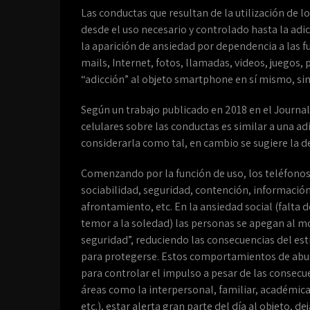
Las conductas que resultan de la utilización de l
desde el uso necesario y controlado hasta la adi
la aparición de ansiedad por dependencia a las f
mails, Internet, fotos, llamadas, videos, juegos, 
“adicción” al objeto smartphone en sí mismo, sino
Según un trabajo publicado en 2018 en el Journal 
celulares sobre las conductas es similar a una ad
considerarla como tal, en cambio se sugiere la 
Comenzando por la función de uso, los teléfonos 
sociabilidad, seguridad, contención, informació
afrontamiento, etc. En la ansiedad social (falta 
temor a la soledad) las personas se apegan al móv
seguridad”, reduciendo las consecuencias del est
para protegerse. Estos comportamientos de abuso
para controlar el impulso a pesar de las consecu
áreas como la interpersonal, familiar, académica,
etc.), estar alerta gran parte del día al objeto, de