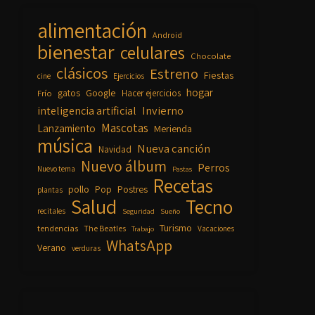
alimentación
Android
bienestar
celulares
Chocolate
clásicos
Estreno
Fiestas
cine
Ejercicios
hogar
Google
gatos
Frío
Hacer ejercicios
inteligencia artificial
Invierno
Mascotas
Lanzamiento
Merienda
música
Nueva canción
Navidad
Nuevo álbum
Perros
Nuevo tema
Pastas
Recetas
pollo
Pop
Postres
plantas
Salud
Tecno
recitales
Seguridad
Sueño
Turismo
tendencias
The Beatles
Vacaciones
Trabajo
WhatsApp
Verano
verduras