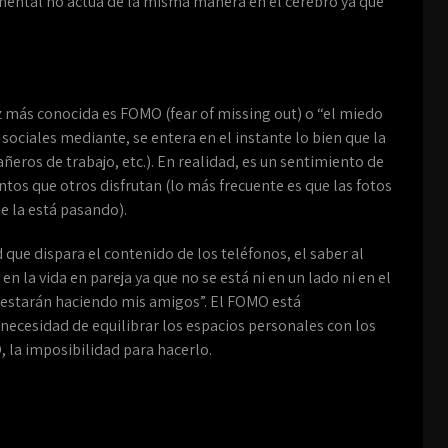
umental no actúa de la misma manera en el cerebro ya que
 más conocida es FOMO (fear of missing out) o “el miedo
sociales mediante, se entera en el instante lo bien que la
ros de trabajo, etc.). En realidad, es un sentimiento de
ntos que otros disfrutan (lo más frecuente es que las fotos
e la está pasando).
que dispara el contenido de los teléfonos, el saber al
en la vida en pareja ya que no se está ni en un lado ni en el
é estarán haciendo mis amigos”. El FOMO está
 necesidad de equilibrar los espacios personales con los
 la imposibilidad para hacerlo.