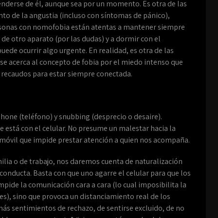
renderse de él, aunque sea por un momento. Es otra de las
o de la angustia (incluso con síntomas de pánico),
rsonas con nomofobia están atentas a mantener siempre
 de otro aparato (por las dudas) y a dormir con el
ede ocurrir algo urgente. En realidad, es otra de las
se acerca al concepto de fobia por el miedo intenso que
 recaudos para estar siempre conectada.
hone (teléfono) y snubbing (desprecio o desaire).
se está con el celular. No presume un malestar hacia la
o móvil que impide prestar atención a quien nos acompaña.
ilia o de trabajo, nos daremos cuenta de naturalización
 conducta. Basta con que uno agarre el celular para que los
pide la comunicación cara a cara (lo cual imposibilita la
es), sino que provoca un distanciamiento real de los
ás sentimientos de rechazo, de sentirse excluido, de no