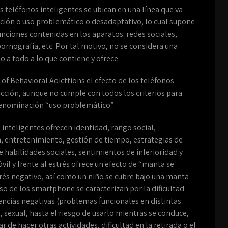
os teléfonos inteligentes se ubican en una línea que va
cción o uso problemático o desadaptativo, lo cual supone
unciones contenidas en los aparatos: redes sociales,
pornografía, etc. Por tal motivo, no se considera una
 a todo a lo que contiene y ofrece.
of Behavioral Adicttions el efecto de los teléfonos
icción, aunque no cumple con todos los criterios para
denominación “uso problemático”.
inteligentes ofrecen identidad, rango social,
n, entretenimiento, gestión de tiempo, estrategias de
de habilidades sociales, sentimientos de inferioridad y
il y frente al estrés ofrece un efecto de “manta se
rés negativo, así como un niño se cubre bajo una manta
 de los smartphone se caracterizan por la dificultad
encias negativas (problemas funcionales en distintas
 sexual, hasta el riesgo de usarlo mientras se conduce,
jar de hacer otras actividades, dificultad en la retirada o el