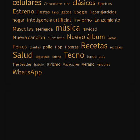
celulares
clásicos
Chocolate
cine
Ejercicios
Estreno
Fiestas
Google
gatos
Frío
Hacer ejercicios
inteligencia artificial
Invierno
hogar
Lanzamiento
música
Mascotas
Merienda
Navidad
Nuevo álbum
Nueva canción
Nuevo tema
Pastas
Recetas
Perros
pollo
Pop
Postres
plantas
recitales
Salud
Tecno
tendencias
Seguridad
Sueño
Turismo
Verano
The Beatles
Vacaciones
verduras
Trabajo
WhatsApp