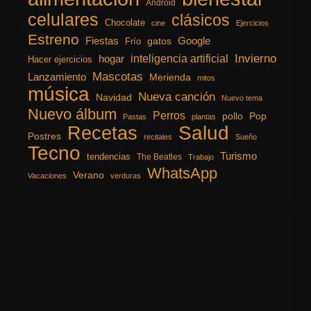
Android
celulares
clásicos
Chocolate
cine
Ejercicios
Estreno
Fiestas
Google
gatos
Frío
inteligencia artificial
Invierno
hogar
Hacer ejercicios
Mascotas
Lanzamiento
Merienda
mitos
música
Nueva canción
Navidad
Nuevo tema
Nuevo álbum
Perros
pollo
Pop
Pastas
plantas
Recetas
Salud
Postres
recitales
Sueño
Tecno
Turismo
tendencias
The Beatles
Trabajo
WhatsApp
Verano
Vacaciones
verduras