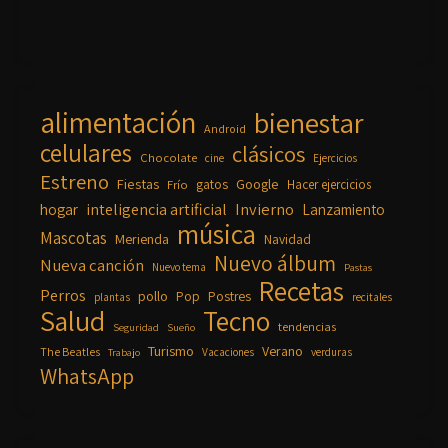
alimentación
bienestar
Android
celulares
clásicos
Chocolate
cine
Ejercicios
Estreno
Fiestas
Google
gatos
Frío
Hacer ejercicios
inteligencia artificial
Invierno
hogar
Lanzamiento
música
Mascotas
Merienda
Navidad
Nuevo álbum
Nueva canción
Nuevo tema
Pastas
Recetas
Perros
pollo
Pop
Postres
plantas
recitales
Salud
Tecno
tendencias
Seguridad
Sueño
Turismo
Verano
The Beatles
Vacaciones
verduras
Trabajo
WhatsApp