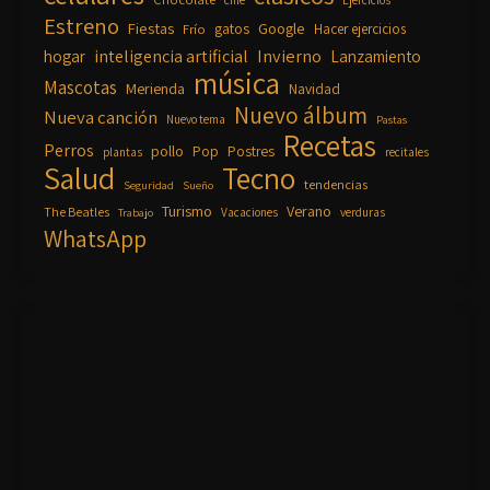
Estreno
Fiestas
Google
gatos
Frío
Hacer ejercicios
inteligencia artificial
Invierno
hogar
Lanzamiento
música
Mascotas
Merienda
Navidad
Nuevo álbum
Nueva canción
Nuevo tema
Pastas
Recetas
Perros
pollo
Pop
Postres
plantas
recitales
Salud
Tecno
tendencias
Seguridad
Sueño
Turismo
Verano
The Beatles
Vacaciones
verduras
Trabajo
WhatsApp