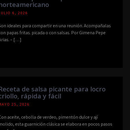
norteamericano
JULIO 6, 2026
Son ideales para compartir en una reunión. Acompañalas
con papas fritas. picada o con salsas. Por Gimena Pepe
Arias. – […]
Receta de salsa picante para locro
criollo, rápida y fácil
MAYO 25, 2026
Con aceite, cebolla de verdeo, pimentón dulce y ají
molido, esta guarnición clásica se elabora en pocos pasos