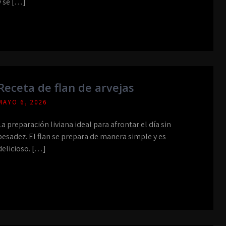
y se […]
Receta de flan de arvejas
MAYO 6, 2026
La preparación liviana ideal para afrontar el día sin
pesadez. El flan se prepara de manera simple y es
delicioso. […]