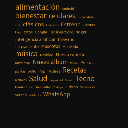
alimentación
Android
bienestar
celulares
Chocolate
clásicos
Estreno
Fiestas
cine
Ejercicios
hogar
Google
gatos
Frío
Hacer ejercicios
inteligencia artificial
Invierno
Mascotas
Lanzamiento
Merienda
música
Nueva canción
Navidad
Nuevo álbum
Perros
Nuevo tema
Pastas
Recetas
pollo
Pop
Postres
plantas
Salud
Tecno
recitales
Seguridad
Sueño
Turismo
tendencias
The Beatles
Vacaciones
Trabajo
WhatsApp
Verano
verduras