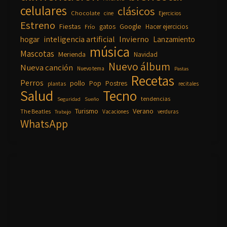
celulares
clásicos
Chocolate
cine
Ejercicios
Estreno
Fiestas
Google
gatos
Frío
Hacer ejercicios
inteligencia artificial
Invierno
hogar
Lanzamiento
música
Mascotas
Merienda
Navidad
Nuevo álbum
Nueva canción
Nuevo tema
Pastas
Recetas
Perros
pollo
Pop
Postres
plantas
recitales
Salud
Tecno
tendencias
Seguridad
Sueño
Turismo
Verano
The Beatles
Vacaciones
verduras
Trabajo
WhatsApp